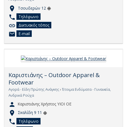
Τσουδερών 12
Τηλέφωνο
Δικτυακός τόπος
E-mail
Καριστιάνης – Outdoor Apparel &
Footwear
Αγορά - Είδη Πρώτης Ανάγκης
›
Έτοιμα Ενδύματα - Γυναικεία,
Ανδρικά Ρούχα
Καριστιάνης Χρήστος ΥΙΟΙ ΟΕ
Σκαλίδη 9 11
Τηλέφωνο