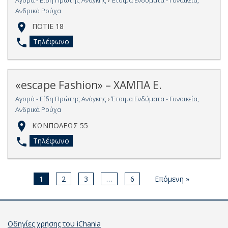
Ανδρικά Ρούχα
ΠΟΤΙΕ 18
Τηλέφωνο
«escape Fashion» – ΧΑΜΠΑ Ε.
Αγορά - Είδη Πρώτης Ανάγκης
›
Έτοιμα Ενδύματα - Γυναικεία,
Ανδρικά Ρούχα
ΚΩΝΠΟΛΕΩΣ 55
Τηλέφωνο
1
2
3
…
6
Επόμενη »
Οδηγίες χρήσης του iChania