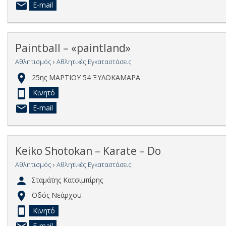
E-mail
Paintball – «paintland»
Αθλητισμός
›
Αθλητικές Εγκαταστάσεις
25ης ΜΑΡΤΙΟΥ 54 ΞΥΛΟΚΑΜΑΡΑ
Κινητό
E-mail
Keiko Shotokan – Karate – Do
Αθλητισμός
›
Αθλητικές Εγκαταστάσεις
Σταμάτης Κατσιμπίρης
Οδός Νεάρχου
Κινητό
E-mail