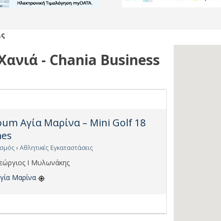
ις
ανιά - Chania Business
oum Αγία Μαρίνα – Mini Golf 18
es
ισμός
›
Αθλητικές Εγκαταστάσεις
εώργιος Ι Μυλωνάκης
γία Μαρίνα