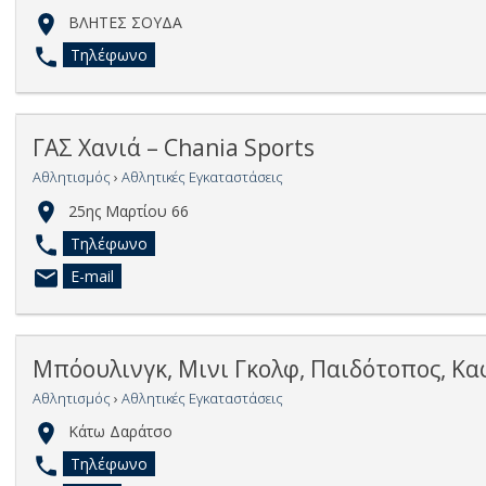
ΒΛΗΤΕΣ ΣΟΥΔΑ
Τηλέφωνο
ΓΑΣ Χανιά – Chania Sports
Αθλητισμός
›
Αθλητικές Εγκαταστάσεις
25ης Μαρτίου 66
Τηλέφωνο
E-mail
Μπόουλινγκ, Μινι Γκολφ, Παιδότοπος, Κα
Αθλητισμός
›
Αθλητικές Εγκαταστάσεις
Κάτω Δαράτσο
Τηλέφωνο