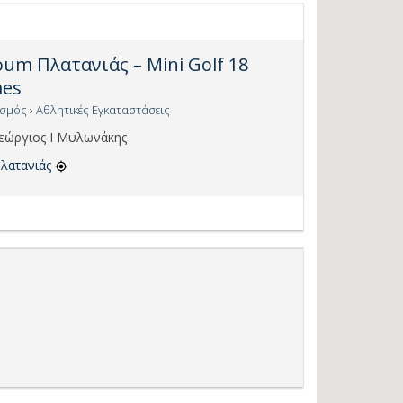
oum Πλατανιάς – Mini Golf 18
es
ισμός
›
Αθλητικές Εγκαταστάσεις
εώργιος Ι Μυλωνάκης
λατανιάς