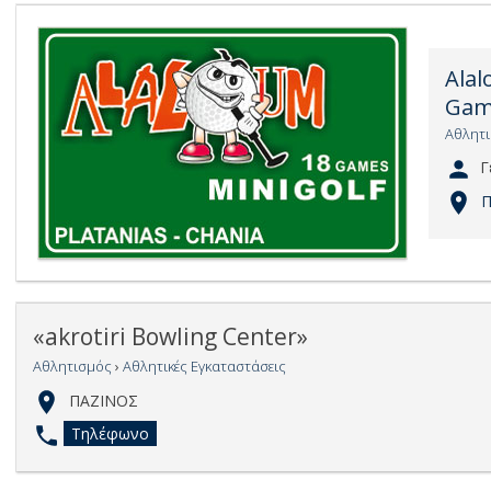
Alal
Gam
Αθλητ
Γ
Π
«akrotiri Bowling Center»
Αθλητισμός
›
Αθλητικές Εγκαταστάσεις
ΠΑΖΙΝΟΣ
Τηλέφωνο