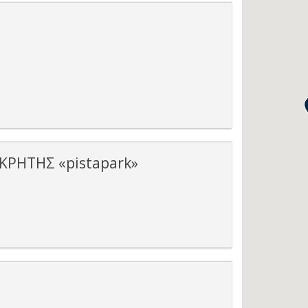
ΡΗΤΗΣ «pistapark»